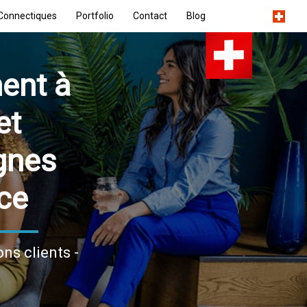
Connectiques
Portfolio
Contact
Blog
ent à
et
gnes
ce
ns clients -