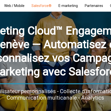
Web / Mobile
Salesforce®
E-marketing
Partenaires
eting Cloud™ Engagem
enève — Automatisez 
sonnalisez vos Campa
arketing avec Salesfor
ilisateur personnalisés - Collecte d'informatio
Communication multicanale - Analytics