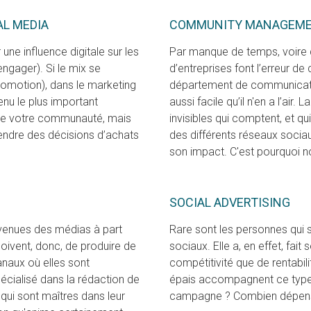
AL MEDIA
COMMUNITY MANAGEM
une influence digitale sur les
Par manque de temps, voire 
(engager). Si le mix se
d’entreprises font l’erreur 
romotion), dans le marketing
département de communication.
venu le plus important
aussi facile qu’il n'en a l’air
 de votre communauté, mais
invisibles qui comptent, et q
rendre des décisions d’achats
des différents réseaux socia
son impact. C'est pourquoi n
SOCIAL ADVERTISING
evenues des médias à part
Rare sont les personnes qui 
 doivent, donc, de produire de
sociaux. Elle a, en effet, fai
anaux où elles sont
compétitivité que de rentabil
cialisé dans la rédaction de
épais accompagnent ce typ
qui sont maîtres dans leur
campagne ? Combien dépenser