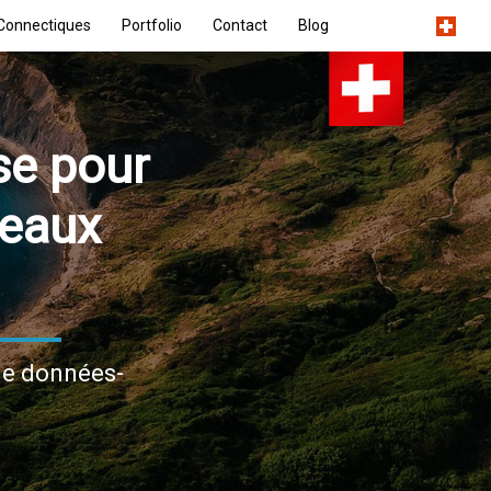
Connectiques
Portfolio
Contact
Blog
se pour
seaux
 de données-