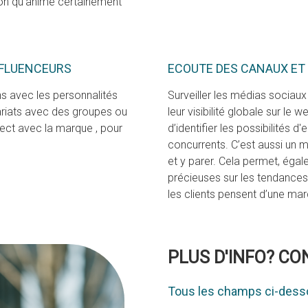
ion qu'anime certainement
NFLUENCEURS
ECOUTE DES CANAUX ET
ns avec les personnalités
Surveiller les médias sociau
riats avec des groupes ou
leur visibilité globale sur le
irect avec la marque , pour
d’identifier les possibilités d
concurrents. C’est aussi un m
et y parer. Cela permet, égal
précieuses sur les tendance
les clients pensent d’une marq
PLUS D'INFO? C
Tous les champs ci-desso