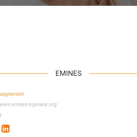
EMINES
seignement
//www.emines-ingenieur.org/
c