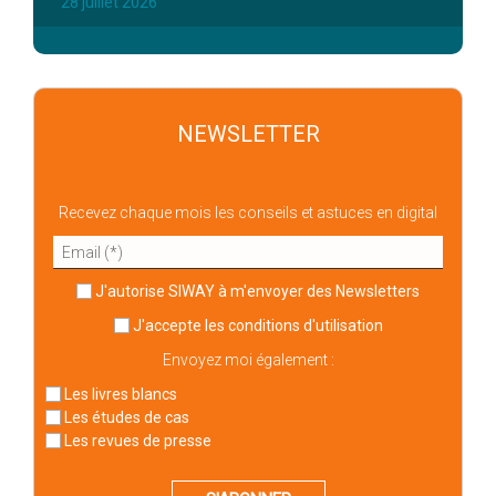
28 juillet 2026
NEWSLETTER
Recevez chaque mois les conseils et astuces en digital
J'autorise SIWAY à m'envoyer des Newsletters
J'accepte
les conditions d'utilisation
Envoyez moi également :
Les livres blancs
Les études de cas
Les revues de presse