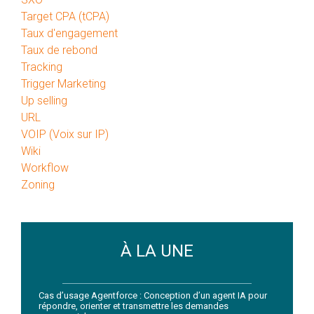
Target CPA (tCPA)
Taux d'engagement
Taux de rebond
Tracking
Trigger Marketing
Up selling
URL
VOIP (Voix sur IP)
Wiki
Workflow
Zoning
À LA UNE
Cas d’usage Agentforce : Conception d’un agent IA pour
répondre, orienter et transmettre les demandes