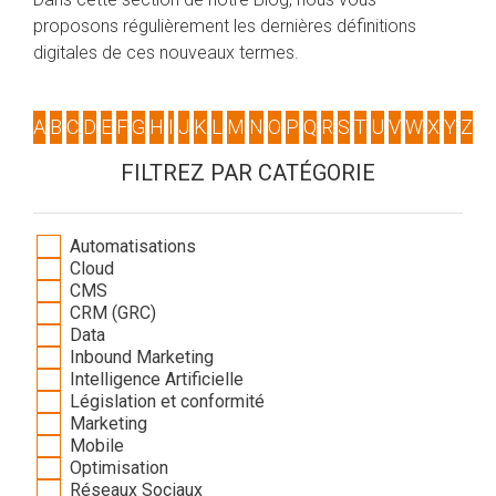
proposons régulièrement les dernières définitions
digitales de ces nouveaux termes.
A
B
C
D
E
F
G
H
I
J
K
L
M
N
O
P
Q
R
S
T
U
V
W
X
Y
Z
FILTREZ PAR CATÉGORIE
Automatisations
Cloud
CMS
CRM (GRC)
Data
Inbound Marketing
Intelligence Artificielle
Législation et conformité
Marketing
Mobile
Optimisation
Réseaux Sociaux