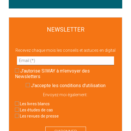
NEWSLETTER
Recevez chaque mois les conseils et astuces en digital
J'autorise SIWAY à m'envoyer des
Newsletters
J'accepte
les conditions d'utilisation
Envoyez moi également :
Les livres blancs
Les études de cas
Les revues de presse